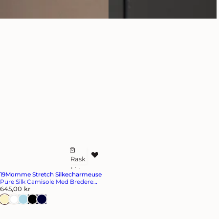
Rask
L
kjøp
e
19Momme Stretch Silkecharmeuse
g
Pure Silk Camisole Med Bredere
V
Stropper
645,00 kr
g
a
t
n
l
i
i