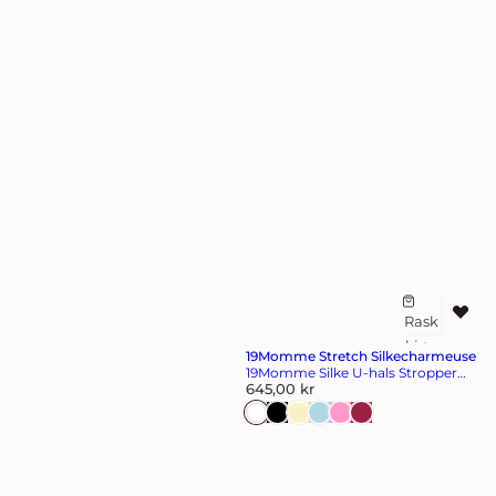
Rask
L
kjøp
e
19Momme Stretch Silkecharmeuse
g
19Momme Silke U-hals Stropper
V
TankTop
645,00 kr
g
a
t
n
l
i
i
l
g
p
ø