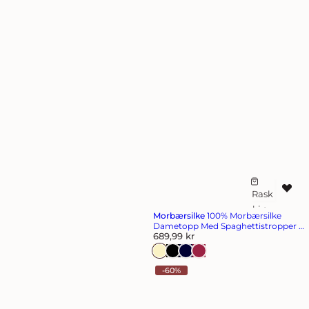
Rask
L
kjøp
e
Morbærsilke
100% Morbærsilke
g
Dametopp Med Spaghettistropper V
V
Hals Og Blondekant
689,99 kr
g
a
t
n
l
-60%
i
i
l
g
p
ø
r