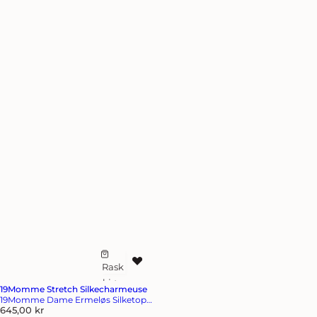
Rask
L
kjøp
e
19Momme Stretch Silkecharmeuse
g
19Momme Dame Ermeløs Silketopp
V
Med U-Hals Og Leopardsmønster
645,00 kr
g