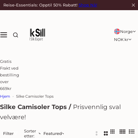
H
Reise-Essentials: Opptil 50% Rabatt!
Shop Nå!
E
o
p
p
t
Norge
i
NOK kr
l
i
n
Gratis
n
Frakt ved
h
bestilling
o
over
l
669kr
d
Hjem
Silke Camisoler Tops
e
t
Silke Camisoler Tops
/
Prisvennlig sval
velvære!
Sorter
3
4
L
Filter
Featured
etter:
2
2